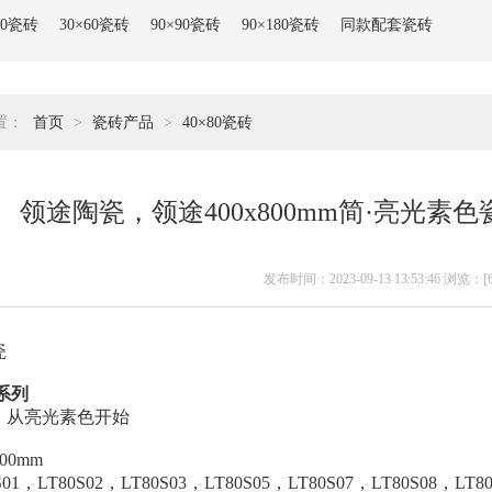
80瓷砖
30×60瓷砖
90×90瓷砖
90×180瓷砖
同款配套瓷砖
置：
首页
>
瓷砖产品
>
40×80瓷砖
领途陶瓷，领途400x800mm简·亮光
发布时间：2023-09-13 13:53:46 浏览：[
瓷
系列
，从亮光素色开始
00mm
S01，
LT80S02
，
LT80S
03
，
LT80S
05
，
LT80S07
，
LT80S08
，
LT8