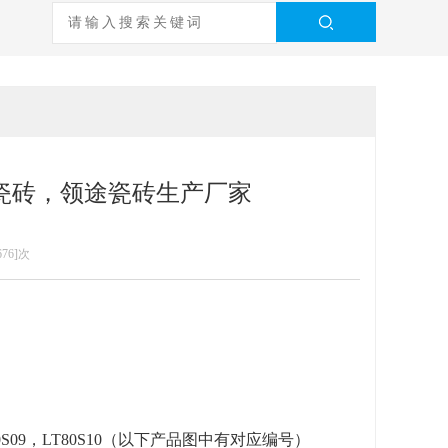
素色瓷砖，领途瓷砖生产厂家
676]次
0S
09
，
LT80S10
（以下产品图中有对应编号）