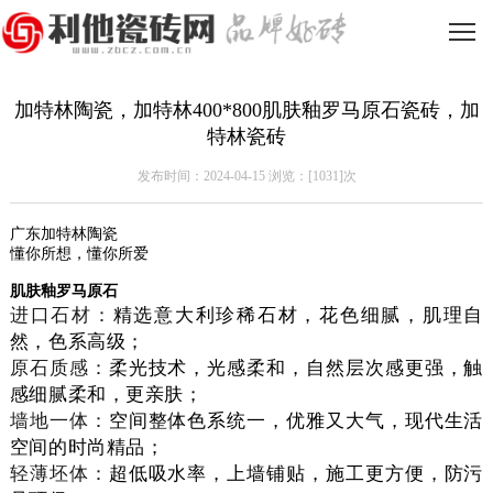
加特林陶瓷，加特林400*800肌肤釉罗马原石瓷砖，加
特林瓷砖
发布时间：2024-04-15 浏览：[
1031]次
广东加特林陶瓷
懂你所想，懂你所爱
肌肤釉罗马原石
进口石材：
精选意大利珍稀石材，花色细腻，肌理自
然，色系高级；
原石质感：
柔光技术，光感柔和，自然层次感更强，触
感细腻柔和，更亲肤；
墙地一体：
空间整体色系统一，优雅又大气，现代生活
空间的时尚精品；
轻薄坯体：
超低吸水率，上墙铺贴，施工更方便，防污