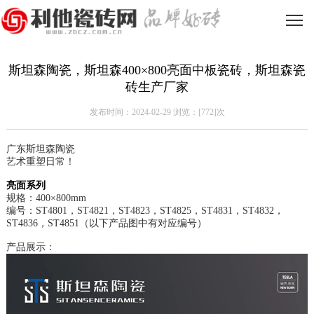
斯坦森陶瓷，斯坦森400×800亮面中板瓷砖，斯坦森瓷
砖生产厂家
发布时间：2024-02-29 浏览：[
772]次
广东斯坦森陶瓷
艺术重塑日常！
亮面系列
规格：400×800mm
编号：ST4801，
ST4821
，
ST48
23
，
ST4825
，
ST4831
，
ST4832
，
ST48
36
，
ST4851
（以下产品图中有对应编号）
产品展示：