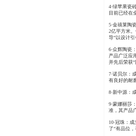
4·绿苹果
目前已经在
5·金禧莱陶
2亿平方米
导“以设计引
6·众辉陶
产品广泛应
并先后荣获“
7·诺贝尔：
有良好的耐
8·新中源
9·蒙娜丽莎
准，其产品
10·冠珠：
了“有品位，