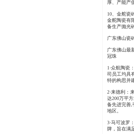
厚、产能产
10、金舵瓷
金舵陶瓷有
备生产抛光
广东佛山瓷
广东佛山最
冠珠
1·众航陶
司员工均具
特的构思并
2·来德利
达200万平
备先进完善,
地区。
3·马可波
牌，旨在满