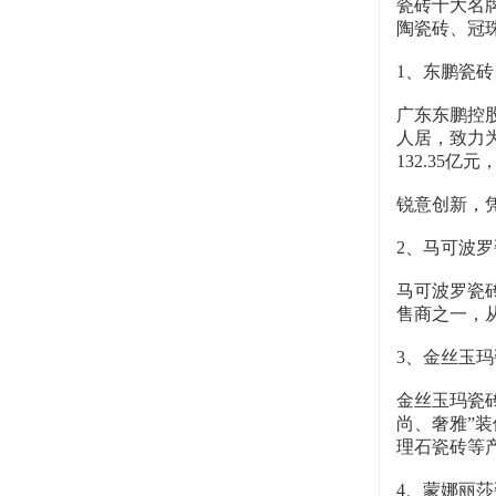
瓷砖十大名
陶瓷砖、冠
1、东鹏瓷砖
广东东鹏控股
人居，致力
132.35
锐意创新，
2、马可波罗
马可波罗瓷
售商之一，从
3、金丝玉玛
金丝玉玛瓷
尚、奢雅”
理石瓷砖等
4、蒙娜丽莎