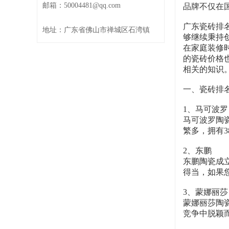
邮箱：50004481@qq.com
品牌不仅在
广东瓷砖排
地址：广东省佛山市禅城区石湾镇
够继续秉持
在家庭装修
的瓷砖价格
相关的知识
一、瓷砖排
1、马可波罗
马可波罗陶
繁多，拥有
2、东鹏
东鹏陶瓷成
得当，如果
3、蒙娜丽莎
蒙娜丽莎陶
竞争中脱颖