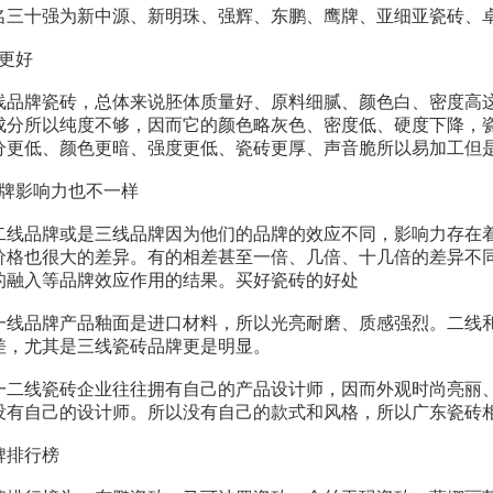
名三十强为新中源、新明珠、强辉、东鹏、鹰牌、亚细亚瓷砖、
更好
线品牌瓷砖，总体来说胚体质量好、原料细腻、颜色白、密度高
成分所以纯度不够，因而它的颜色略灰色、密度低、硬度下降，
分更低、颜色更暗、强度更低、瓷砖更厚、声音脆所以易加工但
品牌影响力也不一样
二线品牌或是三线品牌因为他们的品牌的效应不同，影响力存在
价格也很大的差异。有的相差甚至一倍、几倍、十几倍的差异不
的融入等品牌效应作用的结果。买好瓷砖的好处
一线品牌产品釉面是进口材料，所以光亮耐磨、质感强烈。二线
差，尤其是三线瓷砖品牌更是明显。
一二线瓷砖企业往往拥有自己的产品设计师，因而外观时尚亮丽
没有自己的设计师。所以没有自己的款式和风格，所以广东瓷砖
牌排行榜