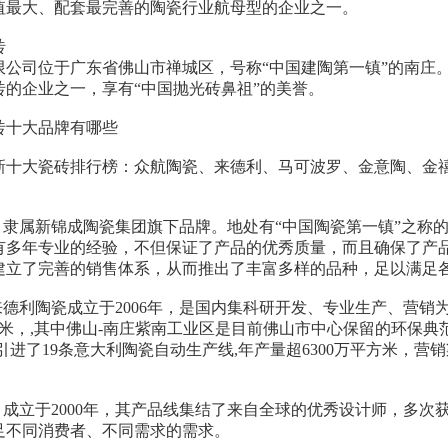
值最大、配套最完善的陶瓷行业航母型的企业之一。
砖
限公司位于广东省佛山市禅城区，号称“中国建陶第一镇”的南庄。
砖的企业之一，享有“中国抛光砖鼻祖”的美誉。
砖十大品牌有哪些
新十大瓷砖排行榜：众航陶瓷、来德利、马可波罗、金意陶、金
瓷：隶属新锦成陶瓷集团旗下品牌。地处有“中国陶瓷第一镇”之称
有多年专业的经验，不但保证了产品的优秀质量，而且确保了产
建立了完善的销售体系，从而推出了丰富多样的品种，足以满足
：来德利陶瓷成立于2006年，是国内集科研开发、专业生产、营
方米，,其中佛山-南庄紫南工业区是目前佛山市中心保留的环保典范
引进了19条意大利陶瓷自动生产线,年产量超6300万平方米，营
罗：成立于2000年，其产品线集结了来自全球的优秀设计师，多
足不同消费者、不同需求的需求。