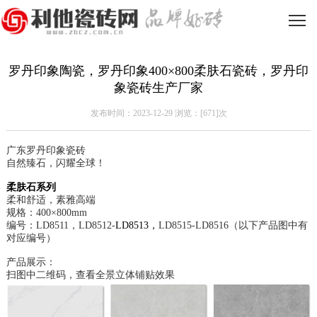
罗丹印象陶瓷，罗丹印象400×800柔肤石瓷砖，罗丹印
象瓷砖生产厂家
发布时间：2023-12-29 浏览：[
671]次
广东罗丹印象瓷砖
自然臻石，闪耀全球！
柔肤石系列
柔和舒适，素雅高端
规格：400×800mm
编号：LD8511，LD8512-
LD8513
，
LD8515-
LD8516
（以下产品图中有
对应编号）
产品展示：
扫图中二维码，查看全景立体铺贴效果