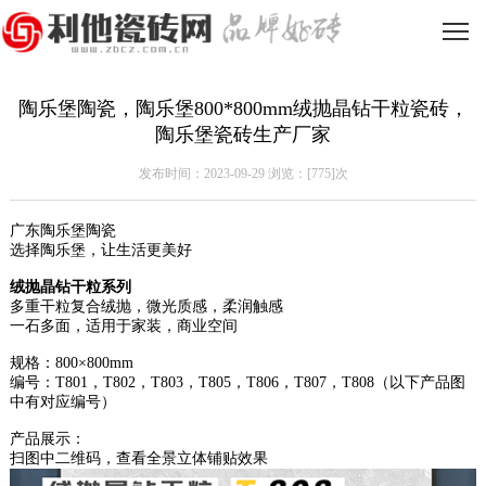
陶乐堡陶瓷，陶乐堡800*800mm绒抛晶钻干粒瓷砖，
陶乐堡瓷砖生产厂家
发布时间：2023-09-29 浏览：[
775]次
广东
陶乐堡
陶瓷
选择陶乐堡，让生活更美好
绒抛晶钻干粒
系列
多重干粒复合绒抛，微光质感，柔润触感
一石多面，适用于家装，商业空间
规格：800×800mm
编号：T801，
T802
，
T8
03
，
T805
，
T806
，
T807
，
T8
08
（以下产品图
中有对应编号）
产品展示：
扫图中二维码，查看全景立体铺贴效果