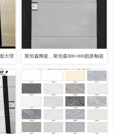
亮面大理
斯坦森陶瓷，斯坦森800×800肌肤釉瓷
家
砖，斯坦森瓷砖生产厂家