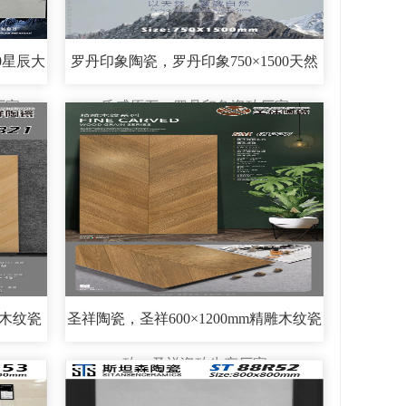
0星辰大
罗丹印象陶瓷，罗丹印象750×1500天然
厂家
质感原石，罗丹印象瓷砖厂家
雕木纹瓷
圣祥陶瓷，圣祥600×1200mm精雕木纹瓷
砖，圣祥瓷砖生产厂家