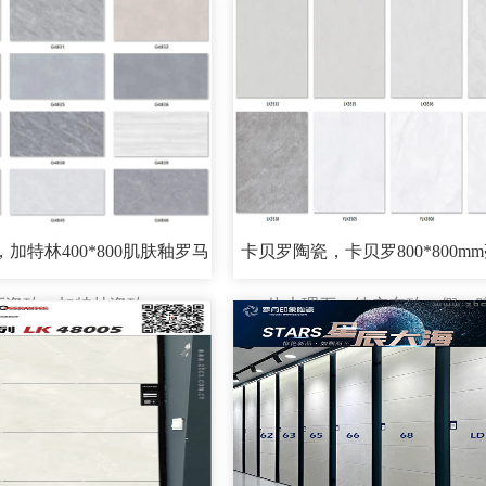
加特林400*800肌肤釉罗马
卡贝罗陶瓷，卡贝罗800*800m
石瓷砖，加特林瓷砖
体大理石，纯广东砖，假一