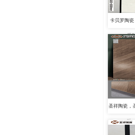
卡贝罗陶瓷，
系
圣祥陶瓷，圣
砖