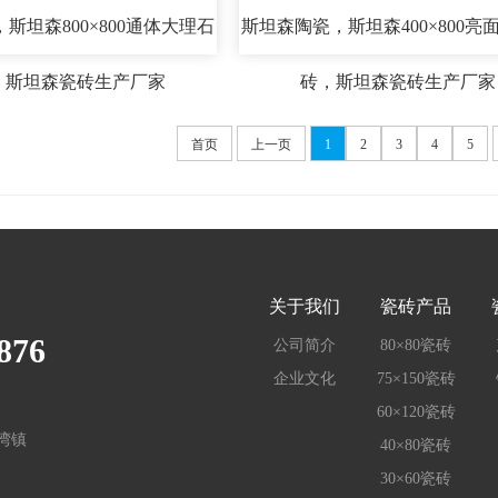
斯坦森800×800通体大理石
斯坦森陶瓷，斯坦森400×800亮
，斯坦森瓷砖生产厂家
砖，斯坦森瓷砖生产厂家
首页
上一页
1
2
3
4
5
关于我们
瓷砖产品
876
公司简介
80×80瓷砖
企业文化
75×150瓷砖
60×120瓷砖
湾镇
40×80瓷砖
30×60瓷砖