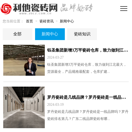
您当前位置：
首页
>
瓷砖资讯
>
新闻中心
全部
新闻中心
瓷砖知识
钰
圣集团新增3万平瓷砖仓库，致力做到江北最大，货源最全，产品规格最配套
2024-03-27
钰圣集团新增3万平瓷砖仓库，致力做到江北最大，
货源最全，产品规格最配套，仓库扩建...
罗
丹瓷砖是几线品牌？罗丹瓷砖是一线品牌吗？
2024-03-19
罗丹瓷砖是几线品牌？罗丹瓷砖是一线品牌吗？罗丹
瓷砖排名第几？广东二线品牌瓷砖有哪...