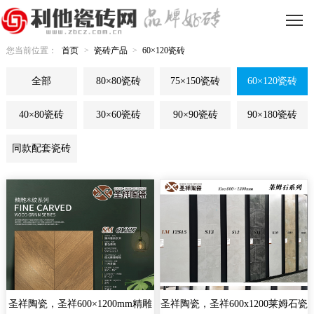
您当前位置：
首页
>
瓷砖产品
>
60×120瓷砖
全部
80×80瓷砖
75×150瓷砖
60×120瓷砖
40×80瓷砖
30×60瓷砖
90×90瓷砖
90×180瓷砖
同款配套瓷砖
圣祥陶瓷，圣祥600×1200mm精雕
圣祥陶瓷，圣祥600x1200莱姆石瓷