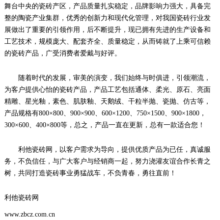
舞台中央的瓷砖产区，产品质量扎实稳定，品牌影响力强大，具备完
整的陶瓷产业集群，优秀的创新力和现代化管理，对我国瓷砖行业发
展做出了重要的引领作用，后不断提升，现已拥有先进的生产设备和
工艺技术，规模庞大、配套齐全、质量稳定，从而铸就了上乘可信赖
的瓷砖产品，广受消费者爱戴与好评。
随着时代的发展，审美的演变，我们始终与时俱进，引领潮流，
为客户提供心怡的瓷砖产品，产品工艺包括通体、柔光、原石、亮面
精雕、星光釉，素色、肌肤釉、天鹅绒、干粒半抛、瓷抛、仿古等，
产品规格有800×800、900×900、600×1200、750×1500、900×1800，
300×600、400×800等，总之，产品一直在更新，总有一款适合您！
利他瓷砖网，以客户需求为导向，提供优质产品为已任，真诚服
务，不负信任，与广大客户与经销商一起，努力浇灌友谊合作长青之
树，共同打造瓷砖事业勇猛战车，不负青春，勇往直前！
利他瓷砖网
www.zbcz.com.cn